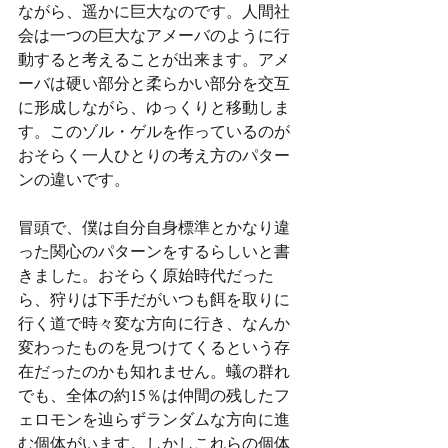
ながら、遥かに巨大なのです。人間社
会は一つの巨大なアメーバのように行
動すると考えることが出来ます。アメ
ーバは硬い部分と柔らかい部分を交互
に形成しながら、ゆっくりと移動しま
す。このゾル・ゲルを作っているのが
おそらく一人ひとりの考え方のパター
ンの違いです。
冒頭で、僕は自分自身標準とかなり違
った関心のパターンをするらしいと書
きました。おそらく原始時代だった
ら、狩りは下手だがいつも餌を取りに
行く道で時々変な方向に行き、なんか
変わったものを見つけてくるという存
在だったのかも知れません。蟻の群れ
でも、全体の約15％は仲間の残したフ
ェロモンを辿らずランダムな方向に進
む個体がいます。しかしこれらの個体