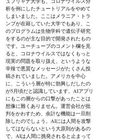
ュブリャナ大学も、コロナウイルス分
析を例にしたチュートリアルをやめて
しまいました。ここはメラニア・トラ
ンプが在籍していた大学でもあり、こ
のプログラムは生物学科で遺伝子研究
をするのが主な目的で開発されたもの
です。ユーチューブのコメント欄を見
ると、コロナウイルスではなくもっと
現実の問題を取り扱え、というような
辛辣で悪質なメッセージがたくさん投
稿されていました。アメリカを中心
に、こういう層が特に勃興しだしたの
が5月頃だと認識しています。AIアプリ
にもこの層からの口撃があったことは
想像に難くありません。運営会社が批
判をかわすため、余計な機能は一旦削
除したのでしょう。AIには人間を攻撃
してはならないという大原則があるの
で、AIは人間に挑発されると止まって