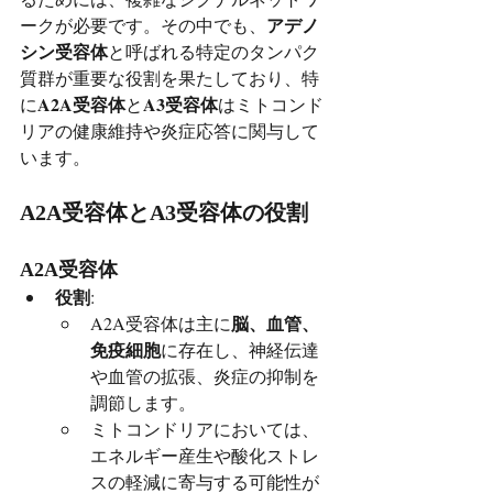
アデノ
ークが必要です。その中でも、
シン受容体
と呼ばれる特定のタンパク
質群が重要な役割を果たしており、特
A2A受容体
A3受容体
に
と
はミトコンド
リアの健康維持や炎症応答に関与して
います。
A2A受容体とA3受容体の役割
A2A受容体
役割
:
脳、血管、
A2A受容体は主に
免疫細胞
に存在し、神経伝達
や血管の拡張、炎症の抑制を
調節します。
ミトコンドリアにおいては、
エネルギー産生や酸化ストレ
スの軽減に寄与する可能性が