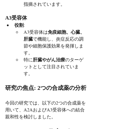
指摘されています。
A3受容体
役割
:
免疫細胞、心臓、
A3受容体は
肝臓
で機能し、炎症反応の調
節や細胞保護効果を発揮しま
す。
肝臓やがん治療
特に
のターゲ
ットとして注目されていま
す。
研究の焦点: 2つの合成薬の分析
今回の研究では、以下の2つの合成薬を
用いて、A2AおよびA3受容体への結合
親和性を検討しました。