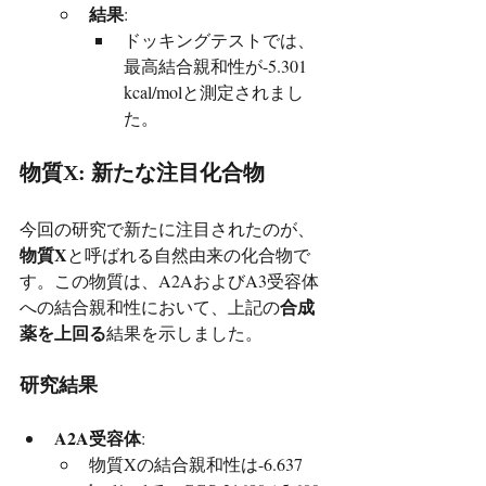
結果
:
ドッキングテストでは、
最高結合親和性が-5.301 
kcal/molと測定されまし
た。
物質X: 新たな注目化合物
今回の研究で新たに注目されたのが、
物質X
と呼ばれる自然由来の化合物で
す。この物質は、A2AおよびA3受容体
合成
への結合親和性において、上記の
薬を上回る
結果を示しました。
研究結果
A2A受容体
:
物質Xの結合親和性は-6.637 