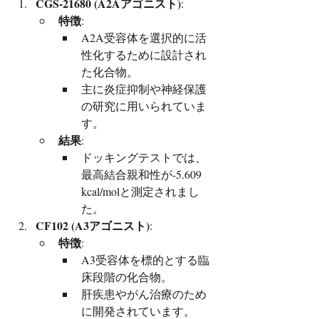
CGS-21680 (A2Aアゴニスト)
:
特徴
:
A2A受容体を選択的に活
性化するために設計され
た化合物。
主に炎症抑制や神経保護
の研究に用いられていま
す。
結果
:
ドッキングテストでは、
最高結合親和性が-5.609 
kcal/molと測定されまし
た。
CF102 (A3アゴニスト)
:
特徴
:
A3受容体を標的とする臨
床段階の化合物。
肝疾患やがん治療のため
に開発されています。