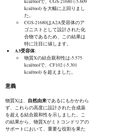
kcal/molで、CGS-21680 (-5.609 
kcal/mol) を大幅に上回りまし
た。
CGS-21680はA2A受容体のア
ゴニストとして設計された化
合物であるため、この結果は
特に注目に値します。
A3受容体
:
物質Xの結合親和性は-5.575 
kcal/molで、CF102 (-5.301 
kcal/mol) を超えました。
意義
自然由来
物質Xは、
であるにもかかわら
ず、これらの高度に設計された合成薬
を超える結合親和性を示しました。こ
の結果から、物質Xがミトコンドリアの
サポートにおいて、重要な役割を果た