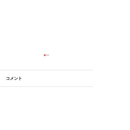
コメント
コメントを追加…
新型コロナウイルスはな
新型コロナウイ
ぜ我々の細胞を繋げるの
ぜ我々の細胞を
か
がるのか