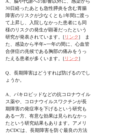
A、脳や代謝への影響以外に、感染から
30日経ったあとも急性膵炎を含む胃腸
障害のリスクが少なくとも1年間に渡っ
て上昇し、入院しなかった患者にも同
様のリスクの発生が顕著だったという
研究が発表されています。[
リンク
]　ま
た、感染から半年~一年の間に、心血管
合併症の兆候である胸部の痛みをうっ
たえる患者が多くいます。[
リンク
]
Q、長期障害はどうすれば防げるのでし
ょうか。
A、パキロビッドなどの抗コロナウイル
ス薬や、コロナウイルスワクチンが長
期障害の発症率を下げるという研究も
ある一方、有意な効果は見られなかっ
たという研究結果もあります。アメリ
カCDCは、長期障害を防ぐ最良の方法